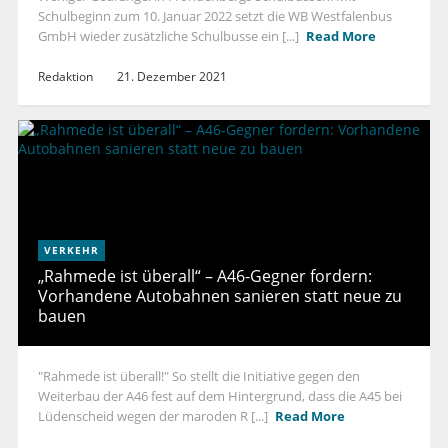
Schulbeginn zum 10. Januar 2022 setzt die WB Westfalenbus
GmbH wieder zusätzliche Schulbusse ein [...]
Read More
Redaktion
21. Dezember 2021
VERKEHR
„Rahmede ist überall“ – A46-Gegner fordern:
Vorhandene Autobahnen sanieren statt neue zu
bauen
"Rahmede ist überall!" So stellt die Initiative gegen den
Weiterbau der A46 fest auf dem Hintergrund, dass die A45 bei
Lüdenscheid wegen der maroden R [...]
Read More