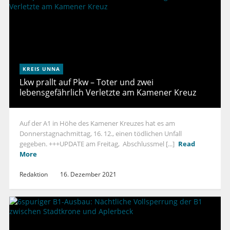
KREIS UNNA
Lkw prallt auf Pkw – Toter und zwei
lebensgefährlich Verletzte am Kamener Kreuz
Auf der A1 in Höhe des Kamener Kreuzes hat es am
Donnerstagnachmittag, 16. 12., einen tödlichen Unfall
gegeben. +++UPDATE am Freitag, Abschlussmel [...]
Read
More
Redaktion
16. Dezember 2021