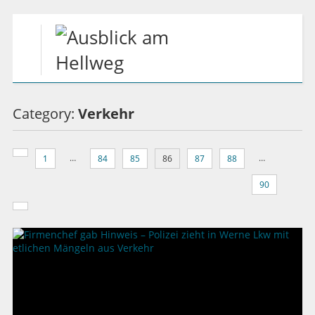
Category:
Verkehr
…
…
1
84
85
86
87
88
90