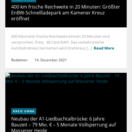
400 km frische Reichweite in 20 Minuten: Größter
EnBW-Schnellladepark am Kamener Kreuz
eröffnet
400 Kilometer frische Reichweite binnen 20 Minuten sind
versprochen. Preis: 48 Cent/kWh. Das verkehrsreiche
Autobahnkreuz bei Kamen wird Drehkreuz [...]
Read More
Redaktion
14. Dezember 2021
KREIS UNNA
Neubau der A1-Liedbachtalbrücke: 6 Jahre
Bauzeit – 79 Mio. € – 5 Monate Vollsperrung auf
Massener Heide