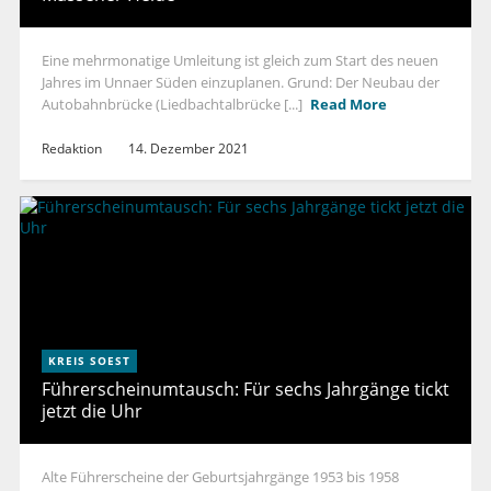
Eine mehrmonatige Umleitung ist gleich zum Start des neuen
Jahres im Unnaer Süden einzuplanen. Grund: Der Neubau der
Autobahnbrücke (Liedbachtalbrücke [...]
Read More
Redaktion
14. Dezember 2021
KREIS SOEST
Führerscheinumtausch: Für sechs Jahrgänge tickt
jetzt die Uhr
Alte Führerscheine der Geburtsjahrgänge 1953 bis 1958