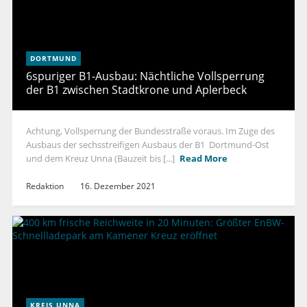
DORTMUND
6spuriger B1-Ausbau: Nächtliche Vollsperrung
der B1 zwischen Stadtkrone und Aplerbeck
Achtung, Vollsperrung der Bundesstraße voraus. Im Zuge des
Ausbaus der sechsstreifigen Ausbaus der B1 Dortmund-Ost
und dem Kreuz Unna (Bauzeit bis [...]
Read More
Redaktion
16. Dezember 2021
KREIS UNNA