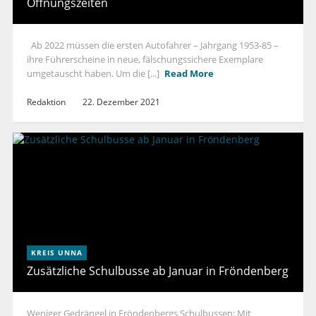
Öffnungszeiten
Ab 2022 müssen die ersten Autofahrer – Jahrgang 1953-85 –
ihre Führerscheine in neue, fälschungssichere Exemplare
umgetauscht haben. Um die [...]
Read More
Redaktion
22. Dezember 2021
KREIS UNNA
Zusätzliche Schulbusse ab Januar in Fröndenberg
Weniger Gedrängel in Fröndenbergs Schulbussen: Mit