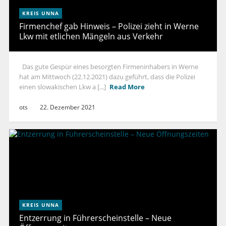
KREIS UNNA
Firmenchef gab Hinweis – Polizei zieht in Werne
Lkw mit etlichen Mängeln aus Verkehr
Das gute Gespür eines besorgten Firmeninhabers in Werne
hat am Mittwoch (22.12.2021) dazu geführt, dass die Polizei
einen slowakischen Lkw a [...]
Read More
ots
22. Dezember 2021
KREIS UNNA
Entzerrung in Führerscheinstelle – Neue