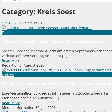
Category:
Kreis Soest
1
2
3
…
78
10
/ 771 POSTS
Fest
„Ab in die Betten“ beim Soester Bauernbördemarkt
Soester Bördebauernmarkt lockt am ersten Septemberwochenende 
verkaufsoffenen Sonntag Am Sonnt [...]
Read More
Redaktion
5. August 2026
Freizeit
250.000 € Zuschuss jährlich, 12-15 Mio. Sanierungsbe
Eine Viertelmillion Euro jedes Jahr stehen als Zuschussbedarf i
Möhnesee noch eine Zukunft? [...]
Read More
Medieninformation
30. Juli 2026