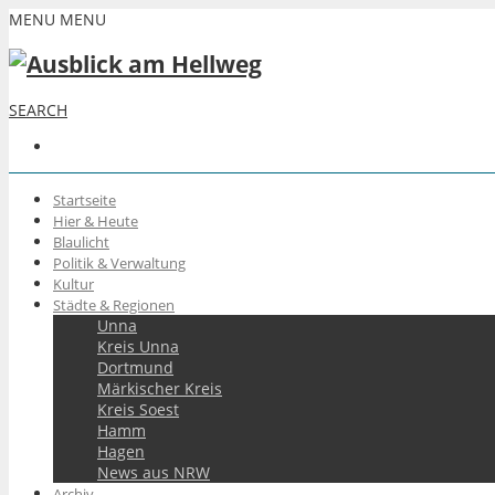
MENU
MENU
SEARCH
Startseite
Hier & Heute
Blaulicht
Politik & Verwaltung
Kultur
Städte & Regionen
Unna
Kreis Unna
Dortmund
Märkischer Kreis
Kreis Soest
Hamm
Hagen
News aus NRW
Archiv