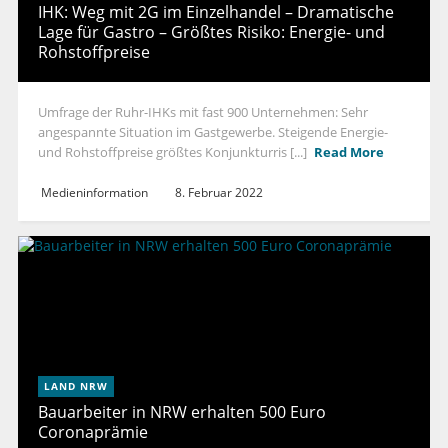
IHK: Weg mit 2G im Einzelhandel – Dramatische
Lage für Gastro – Größtes Risiko: Energie- und
Rohstoffpreise
Umfrage der Ruhr-IHKs mit fast 900 Unternehmen: Sehr
angespannte Situation im Gastgewerbe. Steigende Energie-
und Rohstoffpreise größtes Konjunkturris [...]
Read More
Medieninformation
8. Februar 2022
LAND NRW
Bauarbeiter in NRW erhalten 500 Euro
Coronaprämie