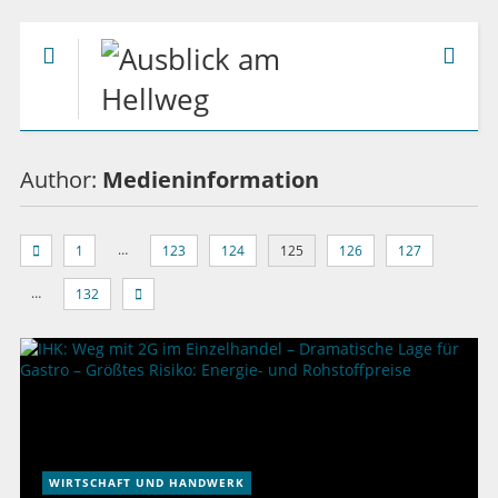
Author:
Medieninformation
…
1
123
124
125
126
127
…
132
WIRTSCHAFT UND HANDWERK