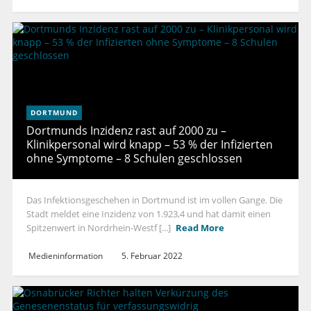
DORTMUND
Dortmunds Inzidenz rast auf 2000 zu –
Klinikpersonal wird knapp – 53 % der Infizierten
ohne Symptome – 8 Schulen geschlossen
Das Infektionsgeschehen in Dortmund ist im vollen Gange. Die
Stadt meldet eine Inzidenz von 1.923,4 und hat damit einen
Spitzenwert in Nordrhein-Westf [...]
Read More
Medieninformation
5. Februar 2022