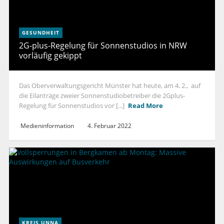
GESUNDHEIT
2G-plus-Regelung für Sonnenstudios in NRW
vorläufig gekippt
Das Oberverwaltungsgericht Münster hat heute, am 4. 2., auf
die Eilanträge zweier Sonnenstudiobetreiber die 2Gplus-
Regelung für Sonnenstudios vor [...]
Read More
Medieninformation
4. Februar 2022
KREIS UNNA