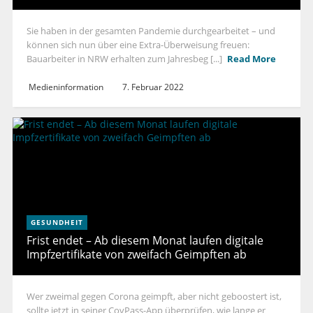
Sie haben in der gesamten Pandemie durchgearbeitet – und
können sich nun über eine Extra-Überweisung freuen:
Bauarbeiter in NRW erhalten zum Jahresbeg [...]
Read More
Medieninformation
7. Februar 2022
GESUNDHEIT
Frist endet – Ab diesem Monat laufen digitale
Impfzertifikate von zweifach Geimpften ab
Wer zweimal gegen Corona geimpft, aber nicht geboostert ist,
sollte jetzt in seiner CovPass-App überprüfen, wie lange er