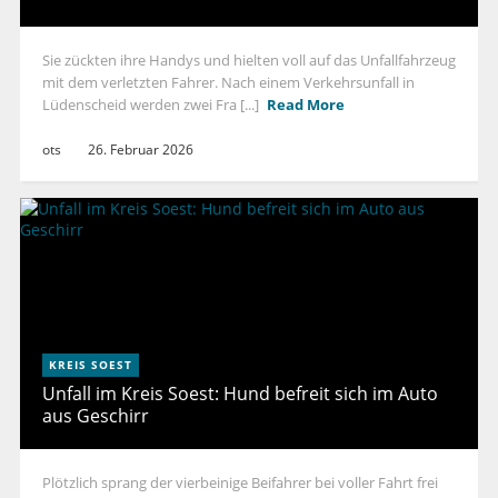
Sie zückten ihre Handys und hielten voll auf das Unfallfahrzeug
mit dem verletzten Fahrer. Nach einem Verkehrsunfall in
Lüdenscheid werden zwei Fra [...]
Read More
ots
26. Februar 2026
KREIS SOEST
Unfall im Kreis Soest: Hund befreit sich im Auto
aus Geschirr
Plötzlich sprang der vierbeinige Beifahrer bei voller Fahrt frei