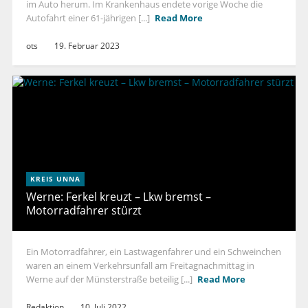
im Auto herum. Im Krankenhaus endete vorige Woche die
Autofahrt einer 61-jährigen [...]
Read More
ots
19. Februar 2023
KREIS UNNA
Werne: Ferkel kreuzt – Lkw bremst –
Motorradfahrer stürzt
Ein Motorradfahrer, ein Lastwagenfahrer und ein Schweinchen
waren an einem Verkehrsunfall am Freitagnachmittag in
Werne auf der Münsterstraße beteilig [...]
Read More
Redaktion
10. Juli 2022