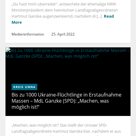
„Du hast mich überredet“, antwortete der ehemalige NRW
Ministerpräsident dem heimischen Landtagsabgeordneten
Hartmut Ganzke augenzwinkernd, nachdem di [...]
Read
More
Medieninformation
25. April 2022
KREIS UNNA
Bis zu 1000 Ukraine-Flüchtlinge in Erstaufnahme
Massen – MdL Ganzke (SPD): „Machen, was
möglich ist!“
„Machen, was möglich ist!" Das stellt der Unnaer SPD-
Landtagsabgeordnete Hartmut Ganzke klar, nachdem er aus