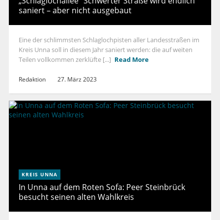
„Schlaglochallee“ Schwerter Straße wird endlich
saniert – aber nicht ausgebaut
Eine der schlimmsten Schlaglochpisten aller Landesstraßen im
Kreis Unna soll in diesem Jahr saniert werden: die auf weiten
Teilen vollkommen zerklüfte [...]
Read More
Redaktion
27. März 2023
KREIS UNNA
In Unna auf dem Roten Sofa: Peer Steinbrück
besucht seinen alten Wahlkreis