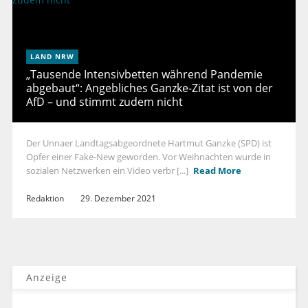
LAND NRW
„Tausende Intensivbetten während Pandemie
abgebaut“: Angebliches Ganzke-Zitat ist von der
AfD – und stimmt zudem nicht
Der Unnaer Landtagsabgeordnete Hartmut Ganzke (SPD) ist
Opfer einer Fake-New geworden. Vor Weihnachten wurde in
sozialen Netzwerken ein Video verbr [...]
Read More
Redaktion
29. Dezember 2021
Anzeige