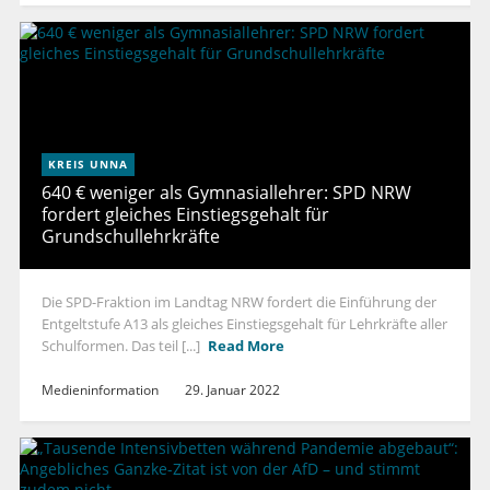
KREIS UNNA
640 € weniger als Gymnasiallehrer: SPD NRW
fordert gleiches Einstiegsgehalt für
Grundschullehrkräfte
Die SPD-Fraktion im Landtag NRW fordert die Einführung der
Entgeltstufe A13 als gleiches Einstiegsgehalt für Lehrkräfte aller
Schulformen. Das teil [...]
Read More
Medieninformation
29. Januar 2022