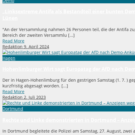
Demo
„Linksextreme Antifa als Bestandteil einer bunten Dem
Lünen
"An der Versammlung nahmen 26 Personen teil, die der Antifa z
Bereich der zweiten Versammlu [...]
Read More
Redaktion
9. April 2024
Hagen
Hohenlimburger Wirt sagt Europatag der AfD nach Demo
Der in Hagen-Hohenlimburg für den gestrigen Samstag (1. 7. ) gep
kurzfristig abgesagt worden. [...]
Read More
Redaktion
2. Juli 2023
Dortmund
Rechte und Linke demonstrierten in Dortmund – Anzei
In Dortmund begleitete die Polizei am Samstag, 27. August, zw