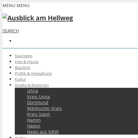
MENU
MENU
SEARCH
Startseite
Hier & Heute
Blaulicht
Politik & Verwaltung
Kultur
Städte & Regionen
Unna
Kreis Unna
Dortmund
Märkischer Kreis
Kreis Soest
Hamm
Hagen
News aus NRW
Archiv