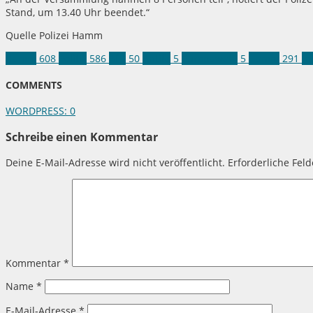
Stand, um 13.40 Uhr beendet.“
Quelle Polizei Hamm
Hamm
608
Politik
586
AfD
50
Antifa
5
Europawahl
5
Hamm
291
In
COMMENTS
WORDPRESS:
0
Schreibe einen Kommentar
Deine E-Mail-Adresse wird nicht veröffentlicht.
Erforderliche Fel
Kommentar
*
Name
*
E-Mail-Adresse
*