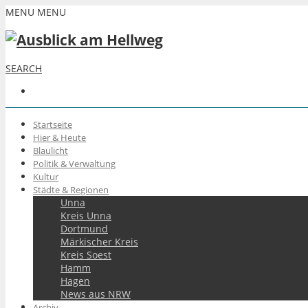
MENU
MENU
SEARCH
Startseite
Hier & Heute
Blaulicht
Politik & Verwaltung
Kultur
Städte & Regionen
Unna
Kreis Unna
Dortmund
Märkischer Kreis
Kreis Soest
Hamm
Hagen
News aus NRW
Archiv