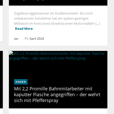
Zügellose Aggressionen im Straßenverkehr. Ein noch
unbekannter Autofahrer hat am späten gestrigen
Mittwoch im Kreis Soest (Erwitte) einen Motorradfahr [...]
Read More
ots
11. April 2024
HAGEN
Mit 2,2 Promille Bahnmitarbeiter mit
kaputter Flasche angegriffen – der wehrt
sich mit Pfefferspray