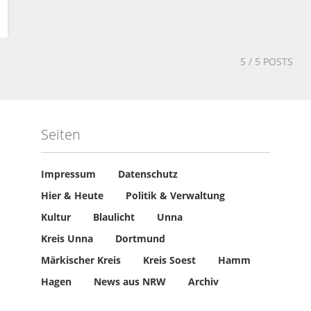
5
/ 5 POSTS
Seiten
Impressum
Datenschutz
Hier & Heute
Politik & Verwaltung
Kultur
Blaulicht
Unna
Kreis Unna
Dortmund
Märkischer Kreis
Kreis Soest
Hamm
Hagen
News aus NRW
Archiv