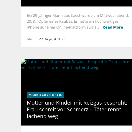
Ein 29-jähriger Mann aus Soest wurde am Mittwochabend,
20. 8., Opfer eines Raubes. Er hatte ein hochwertiges
iPhone auf einer Online-Plattform zum [...]
Read More
ots
22. August 2025
MÄRKISCHER KREIS
Mutter und Kinder mit Reizgas besprüht:
Frau schreit vor Schmerz – Täter rennt
lachend weg