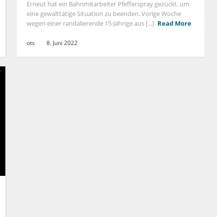
Erneut hat ein Bahnmitarbeiter Pfefferspray gezückt, um
eine gewalttätige Situation zu beenden. Vorige Woche
wegen einer randalierende 15-Jährige aus [...]
Read More
ots
8. Juni 2022