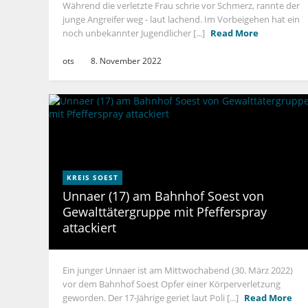
Während die verletzte Frau schrie vor Schmerz, rannte der
junge Angreifer weg - laut lachend. Im Vorbeigehen hat ein
noch unbekannter Jugendlicher [...]
Read More
ots
8. November 2022
KREIS SOEST
Unnaer (17) am Bahnhof Soest von
Gewalttätergruppe mit Pfefferspray
attackiert
Ein junger Unnaer ist am Mittwochabend (30. März 2022)
vor dem Bahnhof Soest Opfer einer Körperverletzung
geworden. Der 17-Jährige geriet laut Poli [...]
Read More