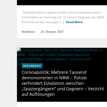
"Stadtbild-Demos gehen landes- und bundesweit weiter",
verkündete am Samstag (25. 10.) eine Schlagzeile des WDR.
Die Kritik an den Aussagen [...]
Read More
Redaktion
25. Oktober 2025
GESUNDHEIT
Coronapolitik: Mehrere Tausend
demonstrierten in NRW – Polizei
verhindert Eskalation zwischen
„Spaziergängern“ und Gegnern – Verzicht
auf Auflösungen