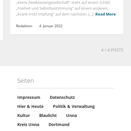
„Keine Zweiklassengesellschaft“ steht auf einem Schild.
„Freiheit und Selbstbestimmung“ auf einem anderen,
„Krank trotz Impfung“ auf dem nächsten. [...]
Read More
Redaktion
4. Januar 2022
4
/ 4 POSTS
Seiten
Impressum
Datenschutz
Hier & Heute
Politik & Verwaltung
Kultur
Blaulicht
Unna
Kreis Unna
Dortmund