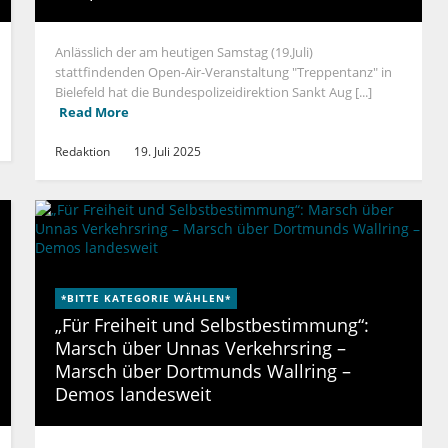
Anlässlich der am heutigen Samstag (19.Juli)
stattfindenden Open-Air-Veranstaltung "Treppentanz" in
Bielefeld hat die Bundespolizeidirektion Sankt Aug [...]
Read More
Redaktion
19. Juli 2025
*BITTE KATEGORIE WÄHLEN*
„Für Freiheit und Selbstbestimmung“:
Marsch über Unnas Verkehrsring –
Marsch über Dortmunds Wallring –
Demos landesweit