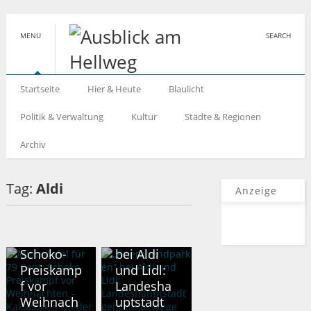
MENU
SEARCH
Startseite
Hier & Heute
Blaulicht
Politik & Verwaltung
Kultur
Städte & Regionen
Archiv
Tag:
Aldi
DEUTSCHLAND
Anzeige
Milka-
LAND NRW
Tafel für
„Feierabe
79 Cent:
ndparken“
Schoko-
bei Aldi
Preiskamp
und Lidl:
f vor
Landesha
Weihnach
uptstadt