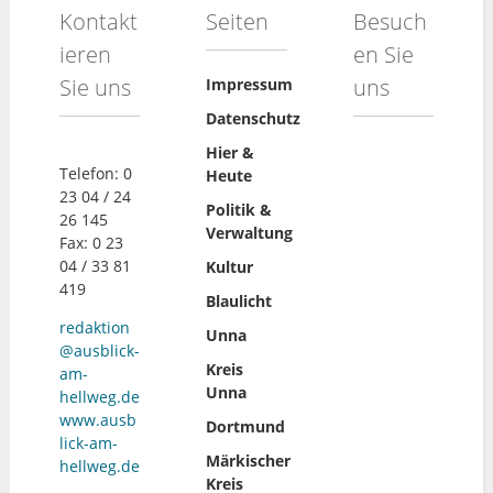
Kontakt
Seiten
Besuch
ieren
en Sie
Sie uns
uns
Impressum
Datenschutz
Hier &
Telefon: 0
Heute
23 04 / 24
Politik &
26 145
Verwaltung
Fax: 0 23
04 / 33 81
Kultur
419
Blaulicht
redaktion
Unna
@ausblick-
Kreis
am-
Unna
hellweg.de
www.ausb
Dortmund
lick-am-
Märkischer
hellweg.de
Kreis