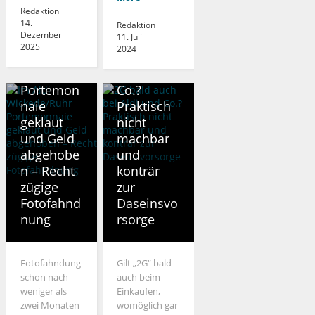
Redaktion
14.
KREIS SOEST
GESUNDHEIT
Redaktion
Dezember
11. Juli
Im Aldi
2G bald
2025
2024
Wickede/R
auch bei
uhr
Aldi und
Portemon
Co.?
naie
Praktisch
geklaut
nicht
und Geld
machbar
abgehobe
und
n – Recht
konträr
zügige
zur
Fotofahnd
Daseinsvo
nung
rsorge
Fotofahndung
Gilt „2G“ bald
schon nach
auch beim
weniger als
Einkaufen,
zwei Monaten
womöglich gar