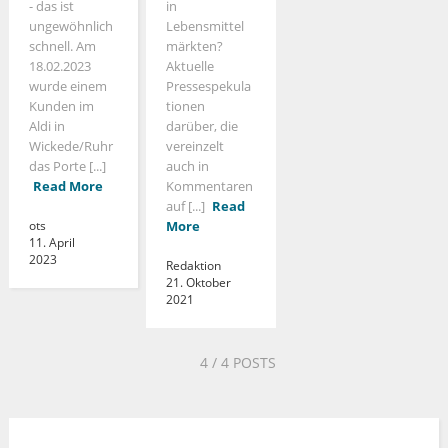
- das ist
in
ungewöhnlich
Lebensmittel
schnell. Am
märkten?
18.02.2023
Aktuelle
wurde einem
Pressespekula
Kunden im
tionen
Aldi in
darüber, die
Wickede/Ruhr
vereinzelt
das Porte [...]
auch in
Read More
Kommentaren
auf [...]
Read
ots
More
11. April
2023
Redaktion
21. Oktober
2021
4
/ 4 POSTS