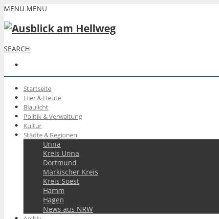
MENU
MENU
SEARCH
Startseite
Hier & Heute
Blaulicht
Politik & Verwaltung
Kultur
Städte & Regionen
Unna
Kreis Unna
Dortmund
Märkischer Kreis
Kreis Soest
Hamm
Hagen
News aus NRW
Archiv