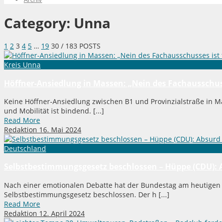
Category:
Unna
1
2
3
4
5
…
19
30
/ 183 POSTS
Kreis Unna
Höffner-Ansiedlung in Massen: „Nein des Fachausschuss
Keine Höffner-Ansiedlung zwischen B1 und Provinzialstraße in M
und Mobilität ist bindend. [...]
Read More
Redaktion
16. Mai 2024
Deutschland
Selbstbestimmungsgesetz beschlossen – Hüppe (CDU): 
Nach einer emotionalen Debatte hat der Bundestag am heutigen Fr
Selbstbestimmungsgesetz beschlossen. Der h [...]
Read More
Redaktion
12. April 2024