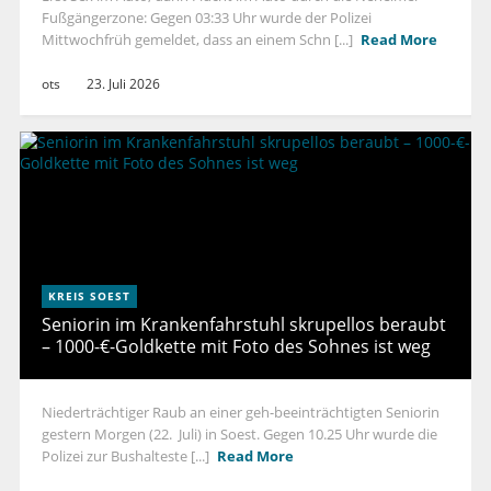
Fußgängerzone: Gegen 03:33 Uhr wurde der Polizei
Mittwochfrüh gemeldet, dass an einem Schn [...]
Read More
ots
23. Juli 2026
KREIS SOEST
Seniorin im Krankenfahrstuhl skrupellos beraubt
– 1000-€-Goldkette mit Foto des Sohnes ist weg
Niederträchtiger Raub an einer geh-beeinträchtigten Seniorin
gestern Morgen (22. Juli) in Soest. Gegen 10.25 Uhr wurde die
Polizei zur Bushalteste [...]
Read More