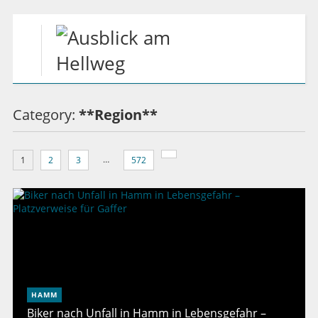
Category:
**Region**
…
1
2
3
572
HAMM
Biker nach Unfall in Hamm in Lebensgefahr –