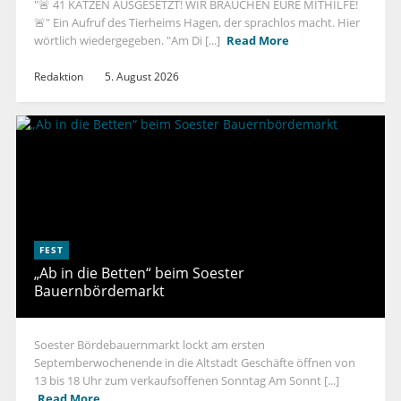
"🚨 41 KATZEN AUSGESETZT! WIR BRAUCHEN EURE MITHILFE!
🚨" Ein Aufruf des Tierheims Hagen, der sprachlos macht. Hier
wörtlich wiedergegeben. "Am Di [...]
Read More
Redaktion
5. August 2026
FEST
„Ab in die Betten“ beim Soester
Bauernbördemarkt
Soester Bördebauernmarkt lockt am ersten
Septemberwochenende in die Altstadt Geschäfte öffnen von
13 bis 18 Uhr zum verkaufsoffenen Sonntag Am Sonnt [...]
Read More