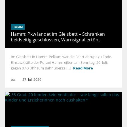
HAMM
Hamm: Pkw landet im Gleisbett – Schranken
beidseitig geschlossen, Warnsignal ertönt
Im Gleisbett in Hamm-Pelkum war die Fahrt abrupt zu Ende.
Einsatzkräfte der Polizei Hamm eilten am Sonntag, 26. Juli,
gegen 0.40 Uhr zum Bahnüberga [...]
Read More
ots
27. Juli 2026