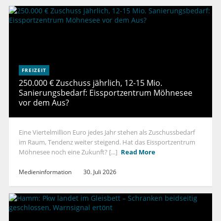
FREIZEIT
250.000 € Zuschuss jährlich, 12-15 Mio.
Sanierungsbedarf: Eissportzentrum Möhnesee
vor dem Aus?
Eine Viertelmillion Euro jedes Jahr stehen als Zuschussbedarf
im Raum, Tendenz weiter steigend. Hat das Eissportzentrum
Möhnesee noch eine Zukunft? [...]
Read More
Medieninformation
30. Juli 2026