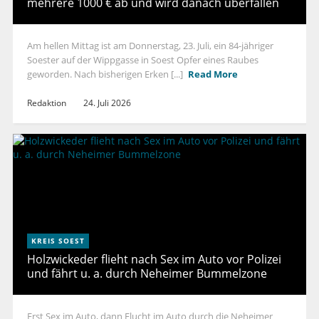
mehrere 1000 € ab und wird danach überfallen
Am hellen Mittag ist am Donnerstag, 23. Juli, ein 84-jähriger
Soester auf der Wippgasse in Soest Opfer eines Raubes
geworden. Nach bisherigen Erken [...]
Read More
Redaktion
24. Juli 2026
KREIS SOEST
Holzwickeder flieht nach Sex im Auto vor Polizei
und fährt u. a. durch Neheimer Bummelzone
Erst Sex im Auto, dann Flucht im Auto durch die Neheimer