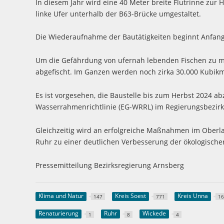
In diesem Jahr wird eine 40 Meter breite Flutrinne zur
linke Ufer unterhalb der B63-Brücke umgestaltet.
Die Wiederaufnahme der Bautätigkeiten beginnt Anfang
Um die Gefährdung von ufernah lebenden Fischen zu mi
abgefischt. Im Ganzen werden noch zirka 30.000 Kubik
Es ist vorgesehen, die Baustelle bis zum Herbst 2024 a
Wasserrahmenrichtlinie (EG-WRRL) im Regierungsbezirk
Gleichzeitig wird an erfolgreiche Maßnahmen im Oberla
Ruhr zu einer deutlichen Verbesserung der ökologischen
Pressemitteilung Bezirksregierung Arnsberg
Klima und Natur
Kreis Soest
Kreis Unna
147
771
1
Renaturierung
Ruhr
Wickede
1
8
4