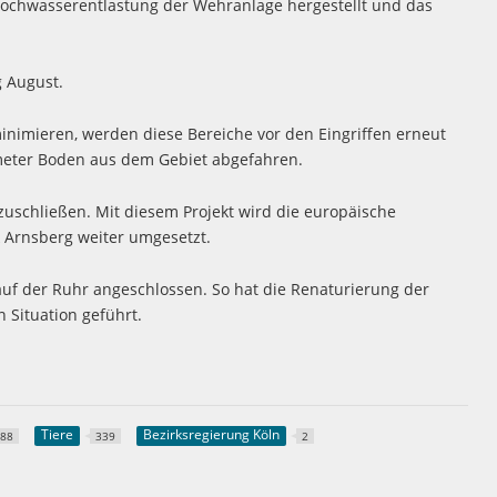
 Hochwasserentlastung der Wehranlage hergestellt und das
 August.
nimieren, werden diese Bereiche vor den Eingriffen erneut
meter Boden aus dem Gebiet abgefahren.
bzuschließen. Mit diesem Projekt wird die europäische
 Arnsberg weiter umgesetzt.
uf der Ruhr angeschlossen. So hat die Renaturierung der
 Situation geführt.
Tiere
Bezirksregierung Köln
688
339
2