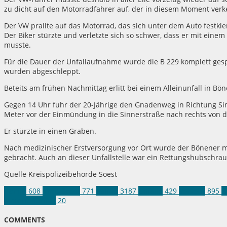
zu dicht auf den Motorradfahrer auf, der in diesem Moment ver
Der VW prallte auf das Motorrad, das sich unter dem Auto festkl
Der Biker stürzte und verletzte sich so schwer, dass er mit ei
musste.
Für die Dauer der Unfallaufnahme wurde die B 229 komplett gesp
wurden abgeschleppt.
Beteits am frühen Nachmittag erlitt bei einem Alleinunfall in B
Gegen 14 Uhr fuhr der 20-Jährige den Gnadenweg in Richtung Sin
Meter vor der Einmündung in die Sinnerstraße nach rechts von 
Er stürzte in einen Graben.
Nach medizinischer Erstversorgung vor Ort wurde der Bönener 
gebracht. Auch an dieser Unfallstelle war ein Rettungshubschrau
Quelle Kreispolizeibehörde Soest
Hamm
608
Kreis Soest
771
Polizei
3187
Unfälle
429
Verkehr
895
B
Motorradunfall
20
COMMENTS