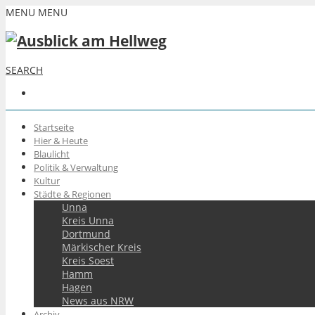
MENU
MENU
SEARCH
Startseite
Hier & Heute
Blaulicht
Politik & Verwaltung
Kultur
Städte & Regionen
Unna
Kreis Unna
Dortmund
Märkischer Kreis
Kreis Soest
Hamm
Hagen
News aus NRW
Archiv