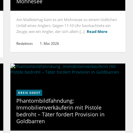
Möhnesee
Am Maifeiertag kam es am Möhnesee zu einem tödlichen
Unfall eines Anglers. Gegen 11:10 Uhr beobachtete ein
Zeuge, wie ein Angler, der sich allein [...]
Read More
Redaktion
1. Mai 2026
KREIS SOEST
Phantombildfahndung:
Immobilienverkäuferin mit Pistole
bedroht – Täter fordert Provision in
Goldbarren