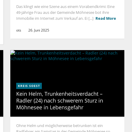
Das klingt wie eine Szene aus einem Vorabendkrimi: Eine
49-jährige Frau aus der Gemeinde Möhnesee bot ihre
Immobilie im Internet zum Verkauf an. Ei [...]
Read More
ots
26. Juni 2025
KREIS SOEST
Kein Helm, Trunkenheitsverdacht –
Radler (24) nach schwerem Sturz in
Möhnesee in Lebensgefahr
Ohne Helm und möglicherweise betrunken ist ein
Radfahrer am Samstag in der Gemeinde Möhnesee so