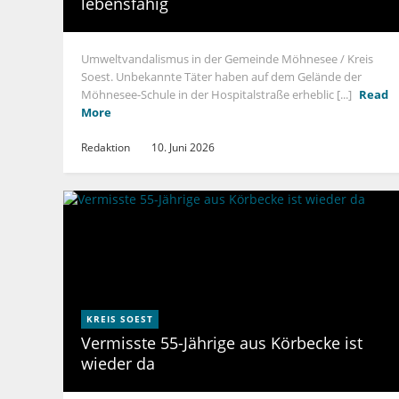
lebensfähig
Umweltvandalismus in der Gemeinde Möhnesee / Kreis
Soest. Unbekannte Täter haben auf dem Gelände der
Möhnesee-Schule in der Hospitalstraße erheblic [...]
Read
More
Redaktion
10. Juni 2026
KREIS SOEST
Vermisste 55-Jährige aus Körbecke ist
wieder da