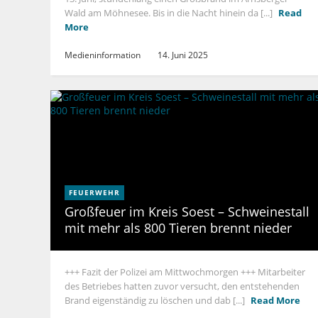
Wald am Möhnesee. Bis in die Nacht hinein da [...]
Read
More
Medieninformation
14. Juni 2025
FEUERWEHR
Großfeuer im Kreis Soest – Schweinestall
mit mehr als 800 Tieren brennt nieder
+++ Fazit der Polizei am Mittwochmorgen +++ Mitarbeiter
des Betriebes hatten zuvor versucht, den entstehenden
Brand eigenständig zu löschen und dab [...]
Read More