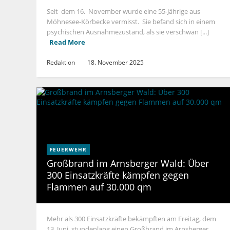
Seit dem 16. November wurde eine 55-Jährige aus
Möhnesee-Körbecke vermisst. Sie befand sich in einem
psychischen Ausnahmezustand, als sie verschwan [...]
Read More
Redaktion
18. November 2025
FEUERWEHR
Großbrand im Arnsberger Wald: Über
300 Einsatzkräfte kämpfen gegen
Flammen auf 30.000 qm
Mehr als 300 Einsatzkräfte bekämpften am Freitag, dem
13. Juni, stundenlang einen Großbrand im Arnsberger