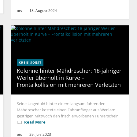
ots
18. August 2024
KREIS SOEST
Kolonne hinter Mähdrescher: 18-jähriger
Werler überholt in Kurve –
Frontalkollision mit mehreren Verletzten
Seine Ungeduld hinter einem langsam fahrenden
Mähdrescher kostete einen Fahranfänger aus Werl am
gestrigen Mittwoch den frisch erworbenen Führerschein
[...]
Read More
ots
29. Juni 2023