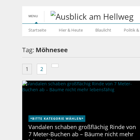
MENU
Startseite
Hier & Heute
Blaulicht
Politik 
Tag:
Möhnesee
1
2
*BITTE KATEGORIE WÄHLEN*
Vandalen schaben großflächig Rinde von
7 Meter-Buchen ab – Bäume nicht mehr