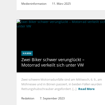
Medieninformation
11. März 2025
HAMM
Zwei Biker schwer verunglückt –
Motorrad verkeilt sich unter VW
Zwei schwere Motorradunfälle sind am Mittwoch, 6. 9., am
Möhnesee und in Bönen passiert, in beiden Fällen wurden
Rettungshubschrauber angefordert. [...]
Read More
Redaktion
7. September 2023