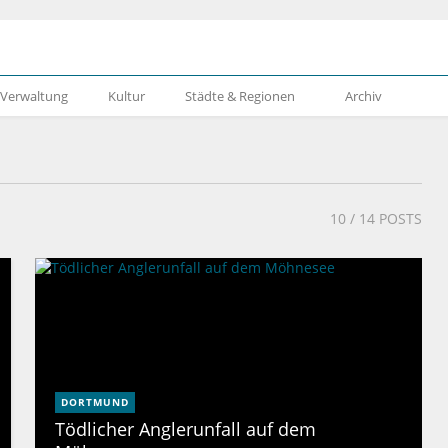
& Verwaltung
Kultur
Städte & Regionen
Archiv
10
/ 14 POSTS
DORTMUND
Tödlicher Anglerunfall auf dem