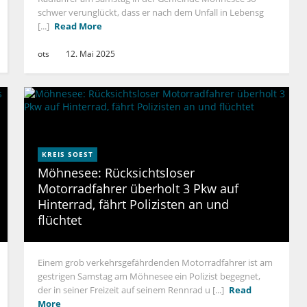
schwer verunglückt, dass er nach dem Unfall in Lebensg
[...]
Read More
ots
12. Mai 2025
KREIS SOEST
Möhnesee: Rücksichtsloser
Motorradfahrer überholt 3 Pkw auf
Hinterrad, fährt Polizisten an und
flüchtet
Einem grob verkehrsgefährdenden Motorradfahrer ist am
gestrigen Samstag am Möhnesee ein Polizist begegnet,
der in seiner Freizeit auf seinem Rennrad u [...]
Read
More