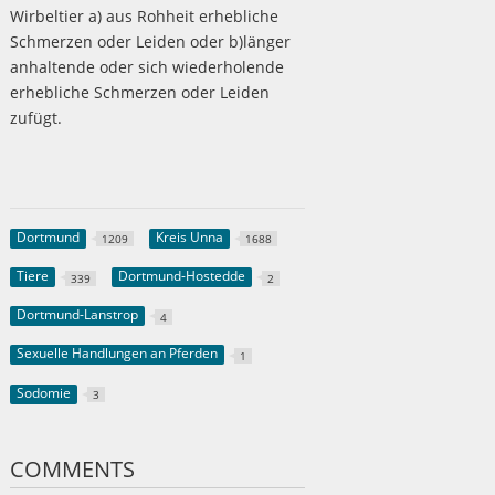
Wirbeltier a) aus Rohheit erhebliche
Schmerzen oder Leiden oder b)länger
anhaltende oder sich wiederholende
erhebliche Schmerzen oder Leiden
zufügt.
Dortmund
Kreis Unna
1209
1688
Tiere
Dortmund-Hostedde
339
2
Dortmund-Lanstrop
4
Sexuelle Handlungen an Pferden
1
Sodomie
3
COMMENTS