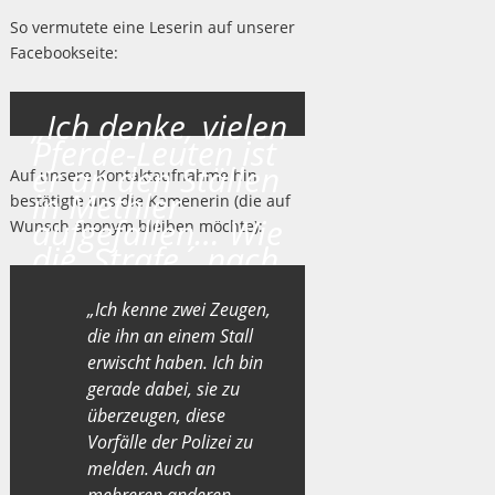
So vermutete eine Leserin auf unserer
Facebookseite:
„Ich denke, vielen
Pferde-Leuten ist
er an den Ställen
Auf unsere Kontaktaufnahme hin
in Methler
bestätigte uns die Kamenerin (die auf
aufgefallen… Wie
Wunsch anonym bleiben möchte):
die ,Strafe´ nach
unseren Gesetzen
ausfallen wird,
„Ich kenne zwei Zeugen,
können wir uns
die ihn an einem Stall
wohl denken…“
erwischt haben. Ich bin
gerade dabei, sie zu
überzeugen, diese
Vorfälle der Polizei zu
melden. Auch an
mehreren anderen