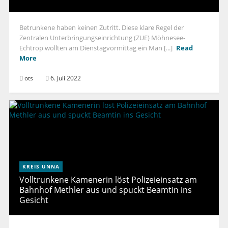
Betrunkene haben keinen Zutritt. Diese klare Regel der
Zentralen Unterbringungseinrichtung (ZUE) Möhnesee-
Echtrop wollten am Dienstagvormittag ein Man [...]
Read
More
ots
6. Juli 2022
KREIS UNNA
Volltrunkene Kamenerin löst Polizeieinsatz am
Bahnhof Methler aus und spuckt Beamtin ins
Gesicht