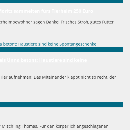
d Moritz sammelten fürs Tierheim 250 Euro
ierheimbewohner sagen Danke! Frisches Stroh, gutes Futter
eis Unna betont: Haustiere sind keine
 Tier aufnehmen: Das Miteinander klappt nicht so recht, der
r Mischling Thomas. Für den körperlich angeschlagenen