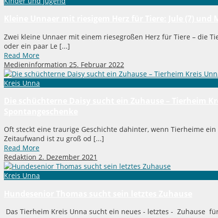
Kinder und Jugend
Kleine Unnaer mit riesigem Herz für Tiere: Jule (7) un
Zwei kleine Unnaer mit einem riesegroßen Herz für Tiere – die T
oder ein paar Le [...]
Read More
Medieninformation
25. Februar 2022
Kreis Unna
Die schüchterne Daisy sucht ein Zuhause – Tierheim Kr
Spontangeschenke
Oft steckt eine traurige Geschichte dahinter, wenn Tierheime ein
Zeitaufwand ist zu groß od [...]
Read More
Redaktion
2. Dezember 2021
Kreis Unna
Hundesenior Thomas sucht sein letztes Zuhause
Das Tierheim Kreis Unna sucht ein neues - letztes - Zuhause fü