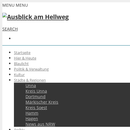
MENU
MENU
SEARCH
Startseite
Hier & Heute
Blaulicht
Politik & Verwaltung
Kultur
Städte & Regionen
Unna
Kreis Unna
Dortmund
Märkischer Kreis
Kreis Soest
Hamm
Hagen
News aus NRW
Archiv