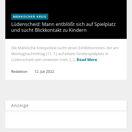
MÄRKISCHER KREIS
Lüdenscheid: Mann entblößt sich auf Spielplatz
und sucht Blickkontakt zu Kindern
Die Märkische Kreispolizei sucht einen Exhibitionisten, der am
Montagnachmittag (11. 7.) auf einem Kinderspielplatz in
Lüdenscheid sein Unwesen trieb. [...]
Read More
Redaktion
12. Juli 2022
Anzeige