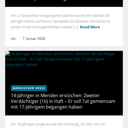
Am 3. November vergangenen Jahres wurde ein damals 80-
jähriger Mann auf einem Spielplatz im Essener Ostviertel in
einem Streit mit Jugendlichen nieder [...]
Read More
ots
7. Januar 2026
MÄRKISCHER KREIS
14-Jähriger in Menden erstochen: Zweiter
Verdächtiger (16) in Haft – Er soll Tat gemeinsam
mit 17-Jährigem begangen haben
Ein 14-jähriger Junge wurde am Samstag, 10. Mai, tot am