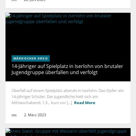
MÄRKISCHER KREIS
14-Jähriger auf Spielplatz in Iserlohn von brutaler
Jugendgruppe überfallen und verfolgt
Überfall auf einem Spielplatz abends in Iserlohn. Das Opfer: ein
14-jähriger Schüler. Der Jugendliche hielt sich am
Mittwochabend, 1.3., kurz vor [...]
Read More
ots
2. März 2023