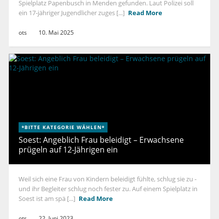
Spielplatz Papenbusch in Menden gefunden. Laut Polizei soll
ein 17-jähriger Jugendlicher zuges [...]
Read More
ots
10. Mai 2025
*BITTE KATEGORIE WÄHLEN*
Soest: Angeblich Frau beleidigt – Erwachsene
prügeln auf 12-Jährigen ein
Weil sich eine Frau von Kindern beleidigt fühlte, schlug sie zu -
und ihr Begleiter schlug noch fester zu. Auf einem Spielplatz in
Soest ist am spä [...]
Read More
ots
22. Juni 2023