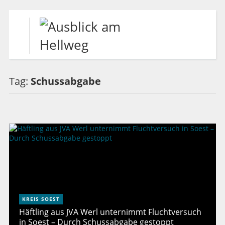
Tag:
Schussabgabe
KREIS SOEST
Häftling aus JVA Werl unternimmt Fluchtversuch
in Soest – Durch Schussabgabe gestoppt