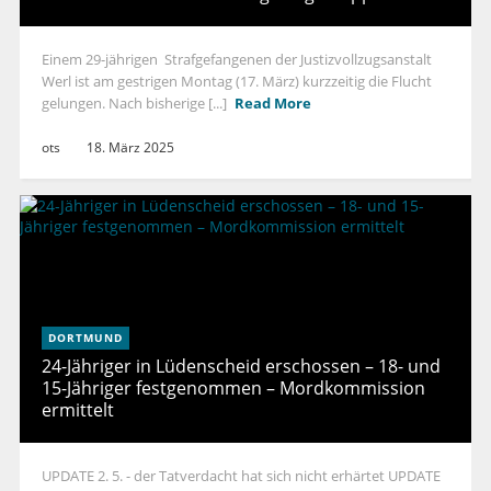
Einem 29-jährigen Strafgefangenen der Justizvollzugsanstalt
Werl ist am gestrigen Montag (17. März) kurzzeitig die Flucht
gelungen. Nach bisherige [...]
Read More
ots
18. März 2025
DORTMUND
24-Jähriger in Lüdenscheid erschossen – 18- und
15-Jähriger festgenommen – Mordkommission
ermittelt
UPDATE 2. 5. - der Tatverdacht hat sich nicht erhärtet UPDATE