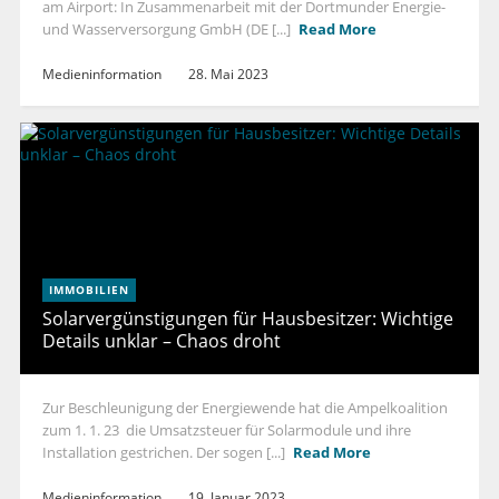
am Airport: In Zusammenarbeit mit der Dortmunder Energie-
und Wasserversorgung GmbH (DE [...]
Read More
Medieninformation
28. Mai 2023
IMMOBILIEN
Solarvergünstigungen für Hausbesitzer: Wichtige
Details unklar – Chaos droht
Zur Beschleunigung der Energiewende hat die Ampelkoalition
zum 1. 1. 23 die Umsatzsteuer für Solarmodule und ihre
Installation gestrichen. Der sogen [...]
Read More
Medieninformation
19. Januar 2023