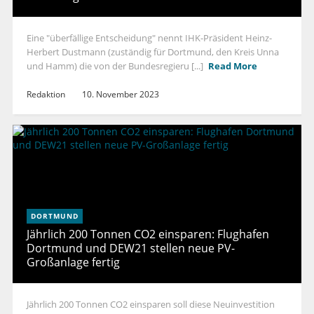
Eine "überfällige Entscheidung" nennt IHK-Präsident Heinz-
Herbert Dustmann (zuständig für Dortmund, den Kreis Unna
und Hamm) die von der Bundesregieru [...]
Read More
Redaktion
10. November 2023
DORTMUND
Jährlich 200 Tonnen CO2 einsparen: Flughafen
Dortmund und DEW21 stellen neue PV-
Großanlage fertig
Jährlich 200 Tonnen CO2 einsparen soll diese Neuinvestition