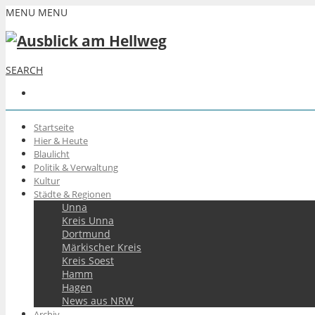
MENU
MENU
SEARCH
Startseite
Hier & Heute
Blaulicht
Politik & Verwaltung
Kultur
Städte & Regionen
Unna
Kreis Unna
Dortmund
Märkischer Kreis
Kreis Soest
Hamm
Hagen
News aus NRW
Archiv