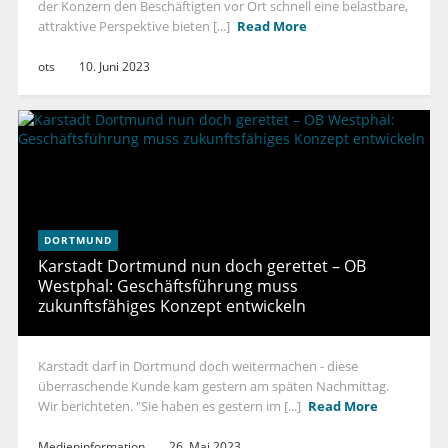
der Konzern den Beschäftigten vor Ort schnell eine belastbare,
attraktive Perspektive bieten [...]
Read More
ots
10. Juni 2023
DORTMUND
Karstadt Dortmund nun doch gerettet – OB
Westphal: Geschäftsführung muss
zukunftsfähiges Konzept entwickeln
Karstadt darf in Dortmund doch weitermachen - diese
überraschende Kunde kam gestern am späten Nachmittag.
Wir berichteten. "Sie haben es gestern im [...]
Read More
Medieninformation
26. Mai 2023