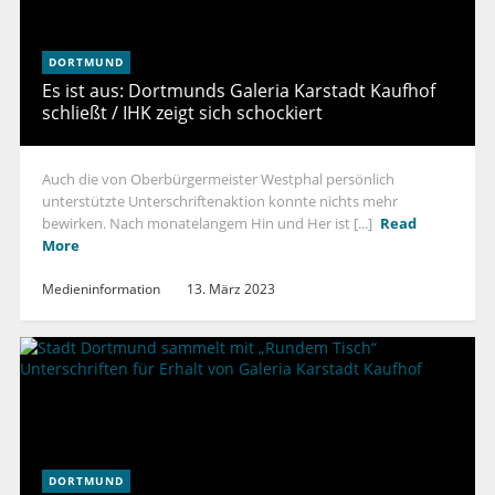
DORTMUND
Es ist aus: Dortmunds Galeria Karstadt Kaufhof
schließt / IHK zeigt sich schockiert
Auch die von Oberbürgermeister Westphal persönlich
unterstützte Unterschriftenaktion konnte nichts mehr
bewirken. Nach monatelangem Hin und Her ist [...]
Read
More
Medieninformation
13. März 2023
DORTMUND