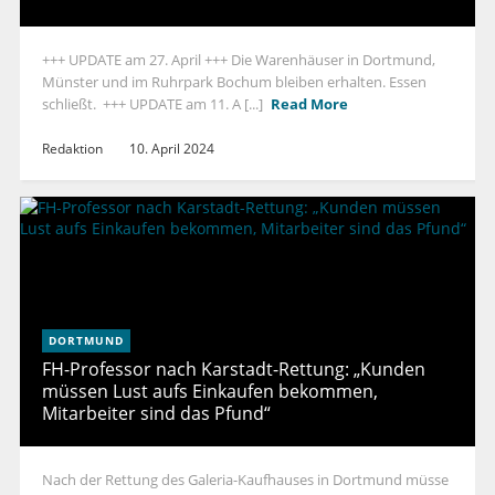
+++ UPDATE am 27. April +++ Die Warenhäuser in Dortmund,
Münster und im Ruhrpark Bochum bleiben erhalten. Essen
schließt. +++ UPDATE am 11. A [...]
Read More
Redaktion
10. April 2024
DORTMUND
FH-Professor nach Karstadt-Rettung: „Kunden
müssen Lust aufs Einkaufen bekommen,
Mitarbeiter sind das Pfund“
Nach der Rettung des Galeria-Kaufhauses in Dortmund müsse