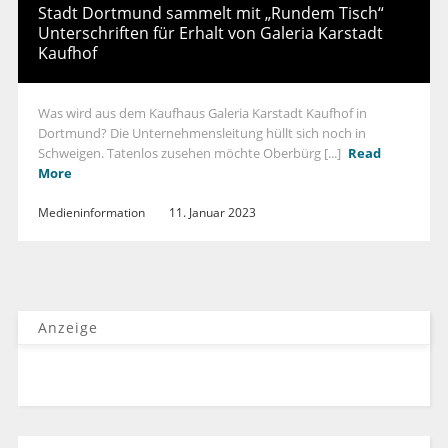
Stadt Dortmund sammelt mit „Rundem Tisch“
Unterschriften für Erhalt von Galeria Karstadt
Kaufhof
Was wird aus dem Kaufhaus Galeria Karstadt Kaufhof in
Dortmund? Die Unternehmensleitung hüllt sich noch in
Schweigen. Tatenlos zusehen möchte Oberbürg [...]
Read
More
Medieninformation
11. Januar 2023
Anzeige