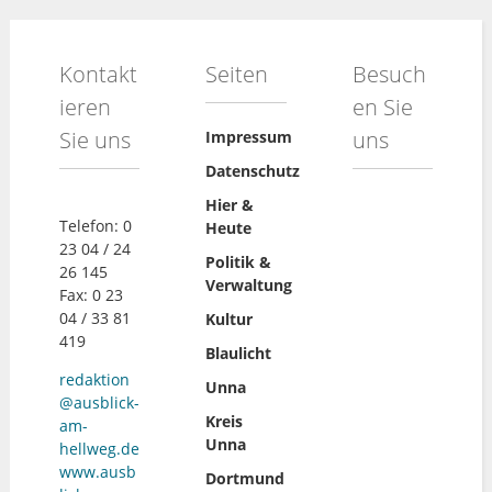
Kontakt
Seiten
Besuch
ieren
en Sie
Sie uns
uns
Impressum
Datenschutz
Hier &
Telefon: 0
Heute
23 04 / 24
Politik &
26 145
Verwaltung
Fax: 0 23
04 / 33 81
Kultur
419
Blaulicht
redaktion
Unna
@ausblick-
Kreis
am-
Unna
hellweg.de
www.ausb
Dortmund