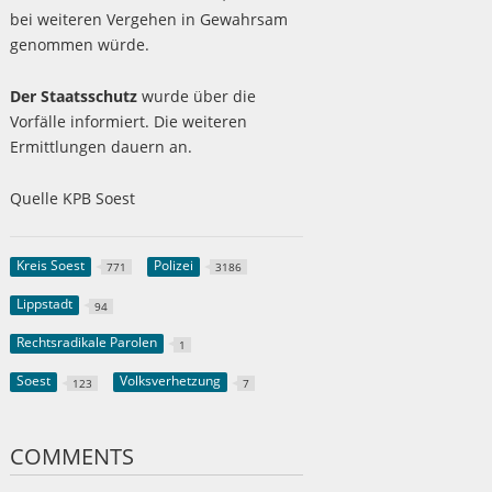
bei weiteren Vergehen in Gewahrsam
genommen würde.
Der Staatsschutz
wurde über die
Vorfälle informiert. Die weiteren
Ermittlungen dauern an.
Quelle KPB Soest
Kreis Soest
Polizei
771
3186
Lippstadt
94
Rechtsradikale Parolen
1
Soest
Volksverhetzung
123
7
COMMENTS