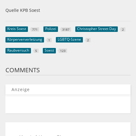
Quelle KPB Soest
Kreis Soest
Polizei
Christopher Street Day
771
3187
2
Körperververletzung
LGBTQ-Szene
1
2
Raubversuch
Soest
5
123
COMMENTS
Anzeige