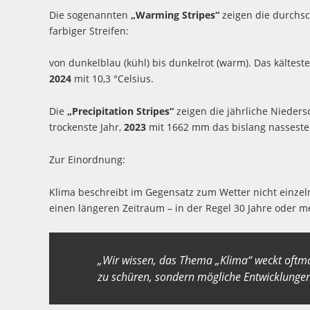
Die sogenannten
„Warming Stripes“
zeigen die durchsch
farbiger Streifen:
von dunkelblau (kühl) bis dunkelrot (warm). Das kältes
2024
mit 10,3 °Celsius.
Die
„Precipitation Stripes“
zeigen die jährliche Nieder
trockenste Jahr,
2023
mit 1662 mm das bislang nasseste
Zur Einordnung:
Klima beschreibt im Gegensatz zum Wetter nicht einze
einen längeren Zeitraum – in der Regel 30 Jahre oder m
„Wir wissen, das Thema „Klima“ weckt oftmal
zu schüren, sondern mögliche Entwicklungen