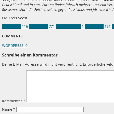
Deutschland und in ganz Europa finden jährlich mehrere tausend Ve
Rassismus statt, die Zeichen setzen gegen Rassismus und für eine fried
PM Kreis Soest
Integration
116
Kreis Soest
771
Brötchentüten
1
Kreis Soest
151
R
COMMENTS
WORDPRESS:
0
Schreibe einen Kommentar
Deine E-Mail-Adresse wird nicht veröffentlicht.
Erforderliche Fel
Kommentar
*
Name
*