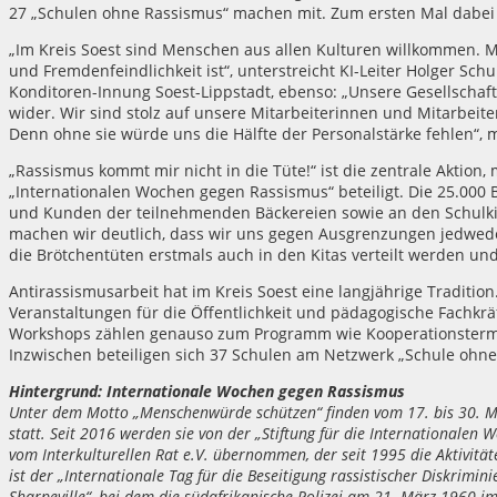
27 „Schulen ohne Rassismus“ machen mit. Zum ersten Mal dabei
„Im Kreis Soest sind Menschen aus allen Kulturen willkommen. Mit
und Fremdenfeindlichkeit ist“, unterstreicht KI-Leiter Holger Sch
Konditoren-Innung Soest-Lippstadt, ebenso: „Unsere Gesellschaft 
wider. Wir sind stolz auf unsere Mitarbeiterinnen und Mitarbei
Denn ohne sie würde uns die Hälfte der Personalstärke fehlen“, m
„Rassismus kommt mir nicht in die Tüte!“ ist die zentrale Aktion,
„Internationalen Wochen gegen Rassismus“ beteiligt. Die 25.000 
und Kunden der teilnehmenden Bäckereien sowie an den Schulki
machen wir deutlich, dass wir uns gegen Ausgrenzungen jedweder 
die Brötchentüten erstmals auch in den Kitas verteilt werden und
Antirassismusarbeit hat im Kreis Soest eine langjährige Traditi
Veranstaltungen für die Öffentlichkeit und pädagogische Fachkrä
Workshops zählen genauso zum Programm wie Kooperationstermine
Inzwischen beteiligen sich 37 Schulen am Netzwerk „Schule ohne
Hintergrund: Internationale Wochen gegen Rassismus
Unter dem Motto „Menschenwürde schützen“ finden vom 17. bis 30. M
statt. Seit 2016 werden sie von der „Stiftung für die Internationalen 
vom Interkulturellen Rat e.V. übernommen, der seit 1995 die Aktivität
ist der „Internationale Tag für die Beseitigung rassistischer Diskrim
Sharpeville“, bei dem die südafrikanische Polizei am 21. März 1960 im