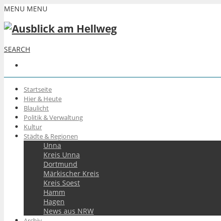
MENU
MENU
SEARCH
Startseite
Hier & Heute
Blaulicht
Politik & Verwaltung
Kultur
Städte & Regionen
Unna
Kreis Unna
Dortmund
Märkischer Kreis
Kreis Soest
Hamm
Hagen
News aus NRW
Archiv