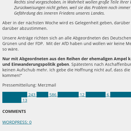
Rechts sind vorgeschoben, in Wahrheit wollen große Teile Ihrer 
Zurückweisungen nicht gehen, weil sie das Problem noch immer 
Gefährdung des inneren Friedens unseres Landes.
Aber in der nächsten Woche wird es Gelegenheit geben, darüber
darüber abzustimmen.
Unsere Anträge richten sich an alle Abgeordneten des Deutschen
Grünen und der FDP. Mit der AfD haben und wollen wir keine Mehr
so wäre.
Nur mit Abgeordneten aus den Reihen der ehemaligen Ampel ka
und Einwanderungspolitik geben
. Spätestens nach Aschaffenbu
keinen Aufschub mehr. Ich gebe die Hoffnung nicht auf, dass die
kommen!“
Pressemitteilung: Merzmail
Deutschland
243
Politik
586
#merzmail
12
Asylpolitik
6
CDU-Bunde
Migration
13
COMMENTS
WORDPRESS:
0