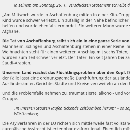
In seinem am Sonntag, 26. 1., verschickten Statement schreibt 
„Am Mittwoch wurde in Aschaffenburg mitten in einer Kita-Grupp
Kind wurde schwer verletzt. Ein zufällig in der Nähe befindliche
helfen und wurde ebenfalls ermordet. Ein weiterer Mann wurde sch
Afghane.
Die Tat von Aschaffenburg reiht sich ein in eine ganze Serie vo
Mannheim, Solingen und Aschaffenburg stehen in einer Reihe i
Weihnachten steht für einen weiteren Anschlag mit sechs Toten,
wurden zum Teil schwer verletzt. Der Täter: Ein seit Jahren bei 
Saudi-Arabien.
Unserem Land wächst das Flüchtlingsproblem über den Kopf.
Di
der Fälle lässt eine ordnungsgemäße Durchführung der ausländerr
Ausländerämter, Gerichte, Städte und Kreise verzweifeln an den F
Und die Problemfälle nehmen zu, traumatisierte, alkohol- und v
Gruppe.
„In unseren Städten laufen tickende Zeitbomben herum“ – so s
Württemberg.
Die Asylverfahren in der EU richten sich mittlerweile fast voll
europäische Asylrecht ist erkennbar dysfunktional. Eigentlich müs