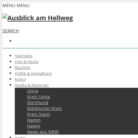
MENU
MENU
SEARCH
Startseite
Hier & Heute
Blaulicht
Politik & Verwaltung
Kultur
Städte & Regionen
Unna
Kreis Unna
Dortmund
Märkischer Kreis
Kreis Soest
Hamm
Hagen
News aus NRW
Archiv