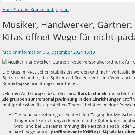
Home
Soziales
Kinder und Jugend
Musiker, Handwerker, Gärtner:
Kitas öffnet Wege für nicht-päd
Medieninformation
0
6. Dezember 2024 16:13
Die Kitas in NRW sollen stabilisiert werden und mehr Verlässlic
Spitzenverbänden, den Spitzenverbänden der freien Wohlfahrts
Kindertageseinrichtungen erarbeitet.
„Mit den Änderungen baut das Land
Bürokratie ab
und schafft 
Zielgruppen zur Personalgewinnung in den Einrichtungen
eröffn
multiprofessionell aufgestellten Teams“, heißt es in einer Presse
Die neue Verordnung erleichtert den Zugang für Mensche
Träger und Einrichtungen können in der Datenbank „anabin
wird, und bei Übereinstimmung die Person als Fach- oder E
Auch sogenannte
profilrelevante Kräfte (§ 14) wie Musik