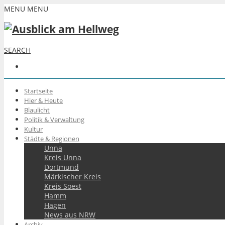
MENU
MENU
SEARCH
Startseite
Hier & Heute
Blaulicht
Politik & Verwaltung
Kultur
Städte & Regionen
Unna
Kreis Unna
Dortmund
Märkischer Kreis
Kreis Soest
Hamm
Hagen
News aus NRW
Archiv