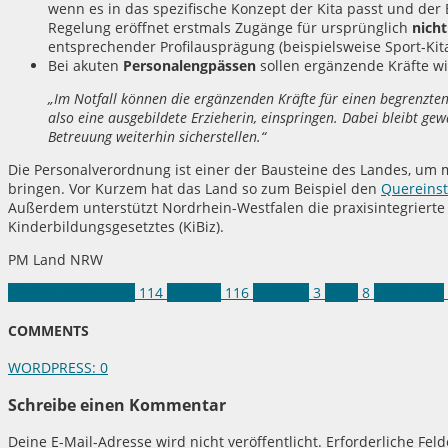
wenn es in das spezifische Konzept der Kita passt und de
Regelung eröffnet erstmals Zugänge für ursprünglich
nich
entsprechender Profilausprägung (beispielsweise Sport-Kit
Bei akuten
Personalengpässen
sollen ergänzende Kräfte wi
„Im Notfall können die ergänzenden Kräfte für einen begrenzten
also eine ausgebildete Erzieherin, einspringen. Dabei bleibt gew
Betreuung weiterhin sicherstellen.“
Die Personalverordnung ist einer der Bausteine des Landes, um m
bringen. Vor Kurzem hat das Land so zum Beispiel den
Quereinst
Außerdem unterstützt Nordrhein-Westfalen die praxisintegrierte
Kinderbildungsgesetztes (KiBiz).
PM Land NRW
Kinder und Jugend
114
Soziales
116
Erzieher
3
Kitas
8
Land NRW
COMMENTS
WORDPRESS:
0
Schreibe einen Kommentar
Deine E-Mail-Adresse wird nicht veröffentlicht.
Erforderliche Fel