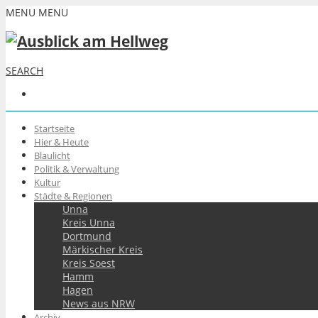
MENU
MENU
SEARCH
Startseite
Hier & Heute
Blaulicht
Politik & Verwaltung
Kultur
Städte & Regionen
Unna
Kreis Unna
Dortmund
Märkischer Kreis
Kreis Soest
Hamm
Hagen
News aus NRW
Archiv