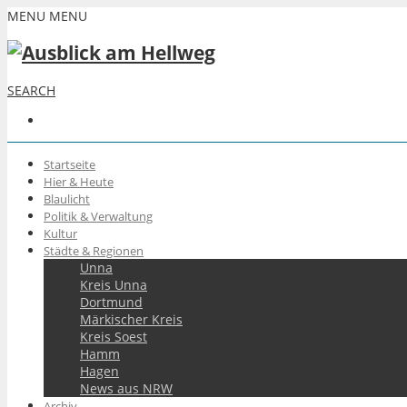
MENU
MENU
SEARCH
Startseite
Hier & Heute
Blaulicht
Politik & Verwaltung
Kultur
Städte & Regionen
Unna
Kreis Unna
Dortmund
Märkischer Kreis
Kreis Soest
Hamm
Hagen
News aus NRW
Archiv