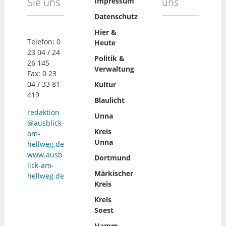
Sie uns
uns
Impressum
Datenschutz
Hier &
Telefon: 0
Heute
23 04 / 24
Politik &
26 145
Verwaltung
Fax: 0 23
04 / 33 81
Kultur
419
Blaulicht
redaktion
Unna
@ausblick-
Kreis
am-
Unna
hellweg.de
www.ausb
Dortmund
lick-am-
Märkischer
hellweg.de
Kreis
Kreis
Soest
Hamm