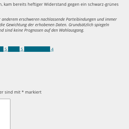
, kam bereits heftiger Widerstand gegen ein schwarz-grünes
er anderem erschweren nachlassende Parteibindungen und immer
die Gewichtung der erhobenen Daten. Grundsätzlich spiegeln
nd sind keine Prognosen auf den Wahlausgang.
en
5
Union
5
Wahlrecht.de
4
der sind mit
*
markiert