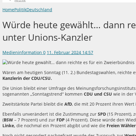
Home
Politik
Deutschland
Würde heute gewählt… dann rei
unter Unions-Kanzler
Medieninformation
0
11. Februar 2024 14:57
Wären am heutigen Sonntag (11. 2.) Bundestagswahlen, reichte es
Kanzlerin der CDU/CSU.
Die Union bleibt einer Umfrage des Meinungsforschungsinstituts I
sogenannten „Sonntagstrend“ kommen
CDU und CSU
wie in der 
Zweitstärkste Partei bleibt die
AfD
, die mit 20 Prozent ihren Wert
Ebenfalls unverändert ist die Zustimmung zur
SPD
(15 Prozent), 
(
BSW
– 7 Prozent) und zur
FDP
(4 Prozent). Diese würde den Wie
Linke,
die nochmal ein Prozent abgibt und wie die
Freien Wähler
Noch nicht gesondert nachgefragt wurde der Zuspruch zur
Wert