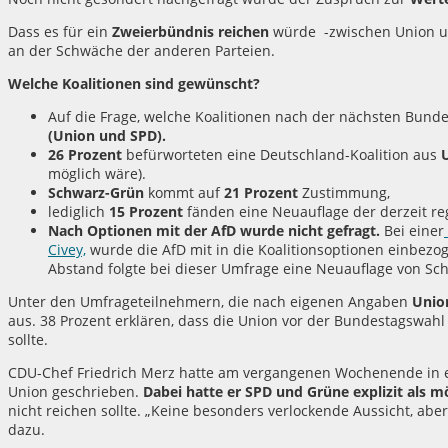
Dass es für ein
Zweierbündnis reichen
würde -zwischen Union un
an der Schwäche der anderen Parteien.
Welche Koalitionen sind gewünscht?
Auf die Frage, welche Koalitionen nach der nächsten Bund
(Union und SPD).
26 Prozent
befürworteten eine Deutschland-Koalition aus
möglich wäre).
Schwarz-Grün
kommt auf
21 Prozent
Zustimmung,
lediglich
15 Prozent
fänden eine Neuauflage der derzeit re
Nach Optionen mit der AfD wurde nicht gefragt.
Bei einer
Civey,
wurde die AfD mit in die Koalitionsoptionen einbezog
Abstand folgte bei dieser Umfrage eine Neuauflage von Sc
Unter den Umfrageteilnehmern, die nach eigenen Angaben
Unio
aus. 38 Prozent erklären, dass die Union vor der Bundestagswa
sollte.
CDU-Chef Friedrich Merz hatte am vergangenen Wochenende in ei
Union geschrieben.
Dabei hatte er SPD und Grüne explizit als m
nicht reichen sollte. „Keine besonders verlockende Aussicht, abe
dazu.