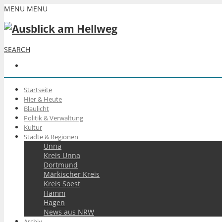
MENU
MENU
SEARCH
Startseite
Hier & Heute
Blaulicht
Politik & Verwaltung
Kultur
Städte & Regionen
Unna
Kreis Unna
Dortmund
Märkischer Kreis
Kreis Soest
Hamm
Hagen
News aus NRW
Archiv