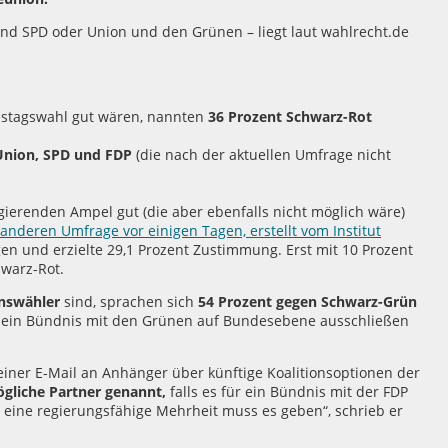
d SPD oder Union und den Grünen – liegt laut wahlrecht.de
estagswahl gut wären, nannten
36 Prozent Schwarz-Rot
Union, SPD und FDP
(die nach der aktuellen Umfrage nicht
gierenden Ampel gut (die aber ebenfalls nicht möglich wäre)
anderen Umfrage vor einigen Tagen, erstellt vom Institut
en und erzielte 29,1 Prozent Zustimmung. Erst mit 10 Prozent
hwarz-Rot.
nswähler
sind, sprachen sich
54 Prozent gegen Schwarz-Grün
hl ein Bündnis mit den Grünen auf Bundesebene ausschließen
ner E-Mail an Anhänger über künftige Koalitionsoptionen der
ögliche Partner genannt,
falls es für ein Bündnis mit der FDP
r eine regierungsfähige Mehrheit muss es geben“, schrieb er