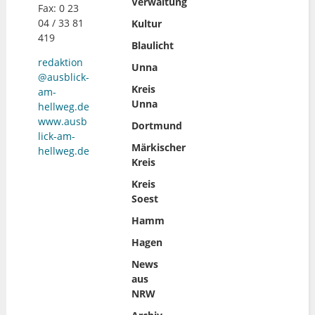
Verwaltung
Fax: 0 23
04 / 33 81
Kultur
419
Blaulicht
redaktion
Unna
@ausblick-
Kreis
am-
Unna
hellweg.de
www.ausb
Dortmund
lick-am-
Märkischer
hellweg.de
Kreis
Kreis
Soest
Hamm
Hagen
News
aus
NRW