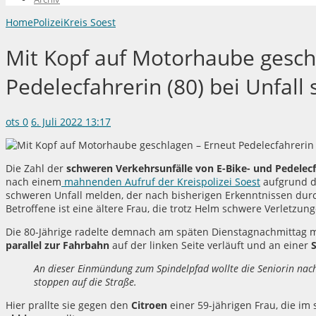
Home
Polizei
Kreis Soest
Mit Kopf auf Motorhaube gesch
Pedelecfahrerin (80) bei Unfall 
ots
0
6. Juli 2022 13:17
Die Zahl der
schweren Verkehrsunfälle von E-Bike- und Pedelecf
nach einem
mahnenden Aufruf der Kreispolizei Soest
aufgrund d
schweren Unfall melden, der nach bisherigen Erkenntnissen durc
Betroffene ist eine ältere Frau, die trotz Helm schwere Verletzungen
Die 80-Jährige radelte demnach am späten Dienstagnachmittag m
parallel zur Fahrbahn
auf der linken Seite verläuft und an einer
An dieser Einmündung zum Spindelpfad wollte die Seniorin nach
stoppen auf die Straße.
Hier prallte sie gegen den
Citroen
einer 59-jährigen Frau, die 