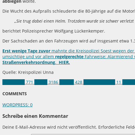
abbiegen
wollte.
Die Wucht des Aufpralls schleuderte die 80-Jährige auf die Mot
„Sie trug dabei einen Helm. Trotzdem wurde sie schwer verletzt
berichtet Polizeisprecher Wolfgang Lückenkemper.
Der Sachschaden an den Fahrzeugen wird auf insgesamt etwa 1.3
Erst wenige Tage zuvor
mahnte die Kreispolizei Soest wegen der
umsichtige und vor allem
regelgerechte
Fahrweise: Alarmierend v
Straßenverkehrsordnung
.
HIER.
Quelle: Kreispolizei Unna
Kreis Soest
771
Polizei
3186
Unfälle
428
Bad Sassendorf
11
Kreisp
COMMENTS
WORDPRESS:
0
Schreibe einen Kommentar
Deine E-Mail-Adresse wird nicht veröffentlicht.
Erforderliche Fel