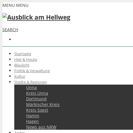
MENU
MENU
SEARCH
Startseite
Hier & Heute
Blaulicht
Politik & Verwaltung
Kultur
Städte & Regionen
Unna
Kreis Unna
Dortmund
Märkischer Kreis
Kreis Soest
Hamm
Hagen
News aus NRW
Archiv