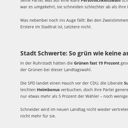
seine Partei, was auf eine klare
Persönlichkeitswahl
sch
war es umgekehrt, sie schneiden schlechter ab als ihre 
Was nebenbei noch ins Auge fällt: Bei den Zweistimmen
Erstere im Stadtrat ist, Letztere nicht.
Stadt Schwerte: So grün wie keine 
In der Ruhrstadt hätten die
Grünen fast 19 Prozent
gesc
der Grünen bei dieser Landtagswahl.
Die SPD landet einen Hauch vor der CDU, die Liberale
S
leichten
Heimbonus
verbuchen, doch ihre Partei gener
nur etwas mehr als 5 Prozent der Wähler – noch weniger
Schneider wird im neuen Landtag nicht wieder vertreten
nicht mehr für sie.