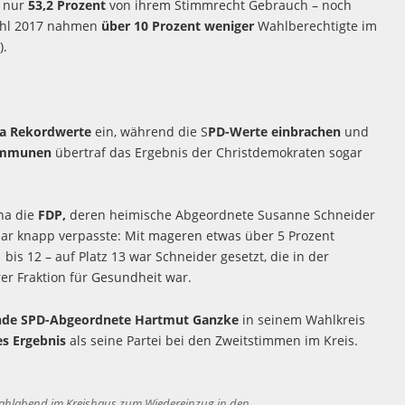
 nur
53,2 Prozent
von ihrem Stimmrecht Gebrauch – noch
ahl 2017 nahmen
über 10 Prozent weniger
Wahlberechtigte im
).
na Rekordwerte
ein, während die S
PD-Werte einbrachen
und
ommunen
übertraf das Ergebnis der Christdemokraten sogar
na die
FDP,
deren heimische Abgeordnete Susanne Schneider
ar knapp verpasste: Mit mageren etwas über 5 Prozent
 bis 12 – auf Platz 13 war Schneider gesetzt, die in der
rer Fraktion für Gesundheit war.
de SPD-Abgeordnete Hartmut Ganzke
in seinem Wahlkreis
es Ergebnis
als seine Partei bei den Zweitstimmen im Kreis.
m Wahlabend im Kreishaus zum Wiedereinzug in den