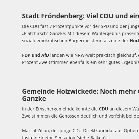
Stadt Fröndenberg: Viel CDU und ei
Die CDU fast 7 Prozentpunkte vor der SPD und der jung
„Platzhirsch“ Ganzke: Mit diesem Wahlergebnis präsentie
sozialdemokratischen Bürgermeisterin als eine der
Hoc
FDP und AfD
landen wie NRW-weit praktisch gleichauf, 
Prozent Zweitstimmen ebenfalls ein sehr gutes Ergebnis
Gemeinde Holzwickede: Noch mehr 
Ganzke
In der Emschergemeinde konnte die
CDU
an diesem Wahl
Zweistimmen die Genossen deutlich und verfehlt bei de
Marcal Zilian, der junge CDU-Direktkandidat aus Opherd
fast eine kleine Sensation (siehe Balken).