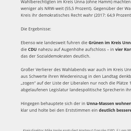
Wahlberechtigten im Kreis Unna (ohne Hamm) machten
weniger als NRW-weit (55,5 Prozent). Gegenüber der W
Kreis ihr demokratisches Recht wahr (2017: 64,9 Prozent
Die Ergebnisse:
Ebenso wie landesweit fuhren die
Grünen im Kreis Un
die
CDU
nahezu auf Augenhöhe aufschloss – in
vier K
das der Sozialdemokraten deutlich.
Großer Verlierer des Wahlabends war auch im Kreis Un
aus Schwerte ihren Wiedereinzug in den Landtag denkb
„zogen“ auf der Liste der Liberalen nur noch die Plätze 1
abgelaufenen Legislatur landespolitische Sprecherin ih
Hingegen behauptete sich der in
Unna-Massen wohnen
klar und holte bei den Erststimmen ein
deutlich besser
Kreisdirektor Mike Janke gratuliert Hartmut Ganzke (SPD, li.) a