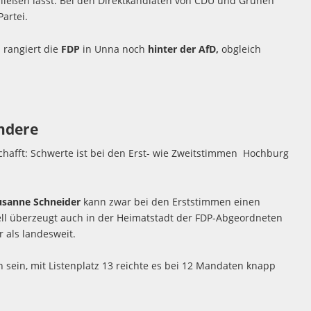
ließen lässt. Bei den Direktkandiaten von CDU und Grünen
Partei.
 rangiert die
FDP
in Unna noch
hinter der AfD,
obgleich
andere
hafft: Schwerte ist bei den Erst- wie Zweitstimmen Hochburg
usanne Schneider
kann zwar bei den Erststimmen einen
ell überzeugt auch in der Heimatstadt der FDP-Abgeordneten
 als landesweit.
 sein, mit Listenplatz 13 reichte es bei 12 Mandaten knapp