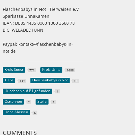
Flaschenbabys in Not –Tierwaisen e.V
Sparkasse UnnaKamen
IBAN: DE85 4435 0060 1000 3660 78
BIC: WELADED1UNN
Paypal: kontakt@flaschenbabys-in-
not.de
Kreis Soest
Kreis Unna
771
1688
Tiere
Flaschenbabys in Not
339
10
Hündchen auf B1 gefunden
1
Osttönnen
Stella
2
1
Unna-Massen
6
COMMENTS