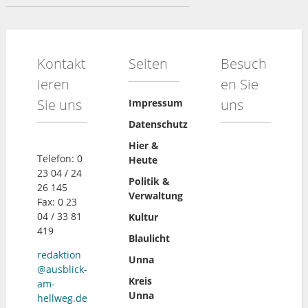
Kontakt
Seiten
Besuch
ieren
en Sie
Sie uns
uns
Impressum
Datenschutz
Hier &
Telefon: 0
Heute
23 04 / 24
Politik &
26 145
Verwaltung
Fax: 0 23
04 / 33 81
Kultur
419
Blaulicht
redaktion
Unna
@ausblick-
Kreis
am-
Unna
hellweg.de