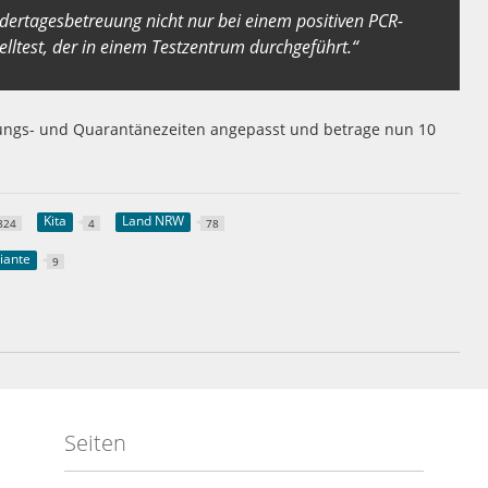
indertagesbetreuung nicht nur bei einem positiven PCR-
elltest, der in einem Testzentrum durchgeführt.“
ierungs- und Quarantänezeiten angepasst und betrage nun 10
Kita
Land NRW
824
4
78
iante
9
Seiten