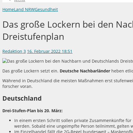
Home
Land NRW
Gesundheit
Das große Lockern bei den Na
Dreistufenplan
Redaktion
3
16. Februar 2022 18:51
Das große Lockern setzt ein.
Deutsche Nachbarländer
heben etli
Während in Deutschland die meisten Maßnahmen erst stufenweise
forscher voran.
Deutschland
Drei-Stufen-Plan bis 20. März:
In einem ersten Schritt sollen private Zusammenkünfte f
werden. Sobald eine ungeimpfte Person teilnimmt, gelten
Im Einzelhandel fällt die 2G-Regel bundesweit – Maskenpfl