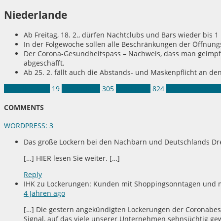
Niederlande
Ab Freitag, 18. 2., dürfen Nachtclubs und Bars wieder bis 1
In der Folgewoche sollen alle Beschränkungen der Öffnungs
Der Corona-Gesundheitspass – Nachweis, dass man geimpft,
abgeschafft.
Ab 25. 2. fällt auch die Abstands- und Maskenpflicht an d
Aus aller Welt
19
Gesundheit
305
Land NRW
824
Corona-Lockeru
COMMENTS
WORDPRESS:
3
Das große Lockern bei den Nachbarn und Deutschlands Dr
[…] HIER lesen Sie weiter. […]
Reply
IHK zu Lockerungen: Kunden mit Shoppingsonntagen und 
4 Jahren ago
[…] Die gestern angekündigten Lockerungen der Coronabes
Signal, auf das viele unserer Unternehmen sehnsüchtig gew