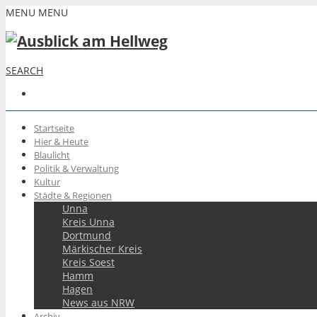
MENU
MENU
SEARCH
Startseite
Hier & Heute
Blaulicht
Politik & Verwaltung
Kultur
Städte & Regionen
Unna
Kreis Unna
Dortmund
Märkischer Kreis
Kreis Soest
Hamm
Hagen
News aus NRW
Archiv