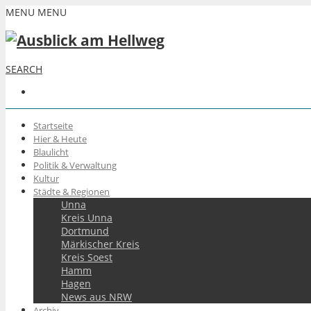
MENU
MENU
SEARCH
Startseite
Hier & Heute
Blaulicht
Politik & Verwaltung
Kultur
Städte & Regionen
Unna
Kreis Unna
Dortmund
Märkischer Kreis
Kreis Soest
Hamm
Hagen
News aus NRW
Archiv