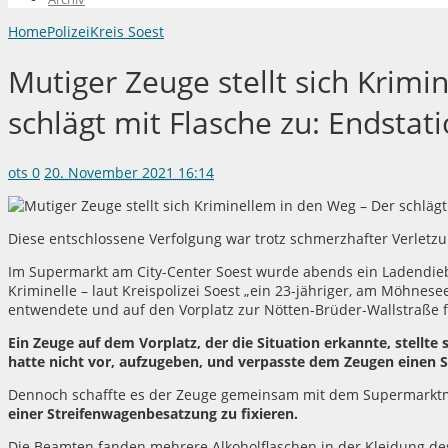
Home
Polizei
Kreis Soest
Mutiger Zeuge stellt sich Krimi
schlägt mit Flasche zu: Endstat
ots
0
20. November 2021 16:14
Diese entschlossene Verfolgung war trotz schmerzhafter Verletz
Im Supermarkt am City-Center Soest wurde abends ein Ladendieb
Kriminelle – laut Kreispolizei Soest „ein 23-jähriger, am Möhne
entwendete und auf den Vorplatz zur Nötten-Brüder-Wallstraße f
Ein Zeuge auf dem Vorplatz, der die Situation erkannte, stellt
hatte nicht vor, aufzugeben, und verpasste dem Zeugen einen Sc
Dennoch schaffte es der Zeuge gemeinsam mit dem Supermarktmi
einer Streifenwagenbesatzung zu fixieren.
Die Beamten fanden mehrere Alkoholflaschen in der Kleidung de