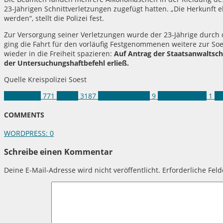
23-Jährigen Schnittverletzungen zugefügt hatten. „Die Herkunft
werden“, stellt die Polizei fest.
Zur Versorgung seiner Verletzungen wurde der 23-Jährige durch 
ging die Fahrt für den vorläufig Festgenommenen weitere zur Soes
wieder in die Freiheit spazieren:
Auf Antrag der Staatsanwaltsch
der Untersuchungshaftbefehl erließ.
Quelle Kreispolizei Soest
Kreis Soest
771
Polizei
3187
Ladendiebstahl
9
Mutiger Zeuge
1
So
COMMENTS
WORDPRESS:
0
Schreibe einen Kommentar
Deine E-Mail-Adresse wird nicht veröffentlicht.
Erforderliche Fel