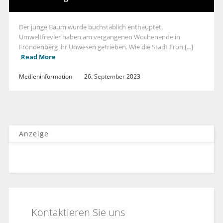
Der junge Baum wurde buchstäblich enthauptet.
Umweltfrevler haben am vergangenen Wochenende in
Fröndenberg ihr Unwesen getrieben. Wie die Stadt Frön [...]
Read More
Medieninformation
26. September 2023
Anzeige
Kontaktieren Sie uns