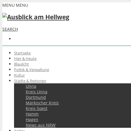
MENU
MENU
SEARCH
Startseite
Hier & Heute
Blaulicht
Politik & Verwaltung
Kultur
Städte & Regionen
Unna
Kreis Unna
Dortmund
Märkischer Kreis
Kreis Soest
Hamm
Hagen
News aus NRW
Archiv