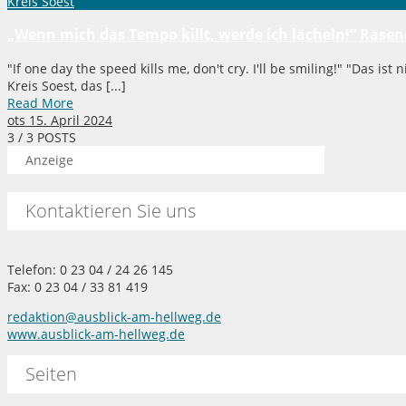
Kreis Soest
„Wenn mich das Tempo killt, werde ich lächeln!“ Rasen
"If one day the speed kills me, don't cry. I'll be smiling!" "Das 
Kreis Soest, das [...]
Read More
ots
15. April 2024
3
/ 3 POSTS
Anzeige
Kontaktieren Sie uns
Telefon: 0 23 04 / 24 26 145
Fax: 0 23 04 / 33 81 419
redaktion@ausblick-am-hellweg.de
www.ausblick-am-hellweg.de
Seiten