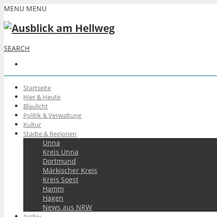
MENU
MENU
SEARCH
Startseite
Hier & Heute
Blaulicht
Politik & Verwaltung
Kultur
Städte & Regionen
Unna
Kreis Unna
Dortmund
Märkischer Kreis
Kreis Soest
Hamm
Hagen
News aus NRW
Archiv