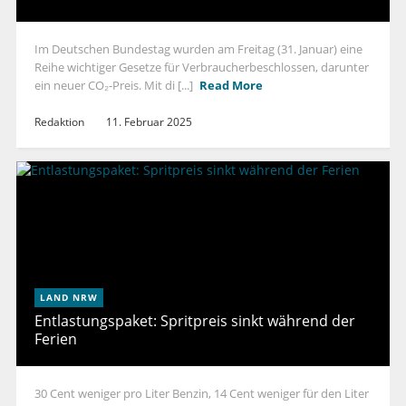
Im Deutschen Bundestag wurden am Freitag (31. Januar) eine
Reihe wichtiger Gesetze für Verbraucherbeschlossen, darunter
ein neuer CO₂-Preis. Mit di [...]
Read More
Redaktion
11. Februar 2025
LAND NRW
Entlastungspaket: Spritpreis sinkt während der
Ferien
30 Cent weniger pro Liter Benzin, 14 Cent weniger für den Liter