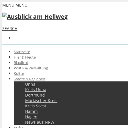
MENU
MENU
SEARCH
Startseite
Hier & Heute
Blaulicht
Politik & Verwaltung
Kultur
Städte & Regionen
Unna
Kreis Unna
Dortmund
Märkischer Kreis
Kreis Soest
Hamm
Hagen
News aus NRW
Archiv