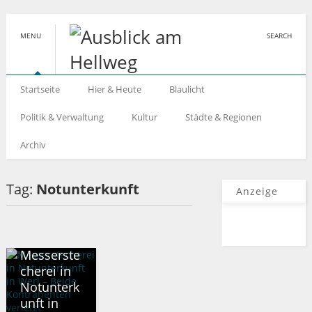
MENU
SEARCH
Startseite
Hier & Heute
Blaulicht
Politik & Verwaltung
Kultur
Städte & Regionen
Archiv
Tag:
Notunterkunft
Anzeige
KREIS SOEST
Messerste
cherei in
Notunterk
unft in