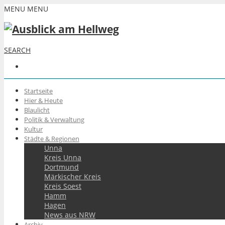
MENU
MENU
SEARCH
Startseite
Hier & Heute
Blaulicht
Politik & Verwaltung
Kultur
Städte & Regionen
Unna
Kreis Unna
Dortmund
Märkischer Kreis
Kreis Soest
Hamm
Hagen
News aus NRW
Archiv