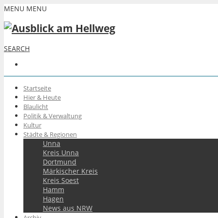
MENU
MENU
SEARCH
Startseite
Hier & Heute
Blaulicht
Politik & Verwaltung
Kultur
Städte & Regionen
Unna
Kreis Unna
Dortmund
Märkischer Kreis
Kreis Soest
Hamm
Hagen
News aus NRW
Archiv