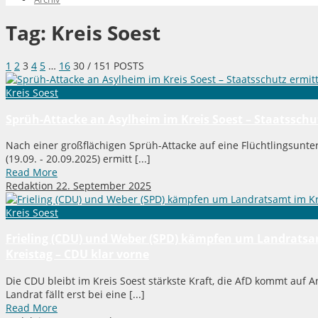
Tag:
Kreis Soest
1
2
3
4
5
…
16
30
/ 151 POSTS
Kreis Soest
Sprüh-Attacke an Asylheim im Kreis Soest – Staatsschu
Nach einer großflächigen Sprüh-Attacke auf eine Flüchtlingsunt
(19.09. - 20.09.2025) ermitt [...]
Read More
Redaktion
22. September 2025
Kreis Soest
Frieling (CDU) und Weber (SPD) kämpfen um Landratsamt
Kreistag – CDU klar vorne
Die CDU bleibt im Kreis Soest stärkste Kraft, die AfD kommt auf 
Landrat fällt erst bei eine [...]
Read More