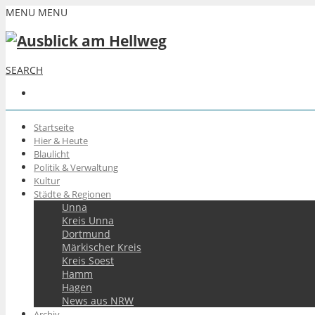
MENU
MENU
SEARCH
Startseite
Hier & Heute
Blaulicht
Politik & Verwaltung
Kultur
Städte & Regionen
Unna
Kreis Unna
Dortmund
Märkischer Kreis
Kreis Soest
Hamm
Hagen
News aus NRW
Archiv